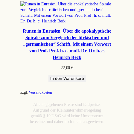
Runen in Eurasien. Über die apokalyptische
Spirale zum Vergleich der türkischen und
„germanischen“ Schrift. Mit einem Vorwort
von Prof. Prof. h. c. mult. Dr. Dr. h. c.
Heinrich Beck
22,00
€
In den Warenkorb
zzgl.
Versandkosten
Alle angegebenen Preise sind Endpreise.
Aufgrund der Kleinunternehmerregelung
gemäß § 19 UStG wird keine Umsatzsteuer
berechnet und daher auch nicht ausgewiesen.