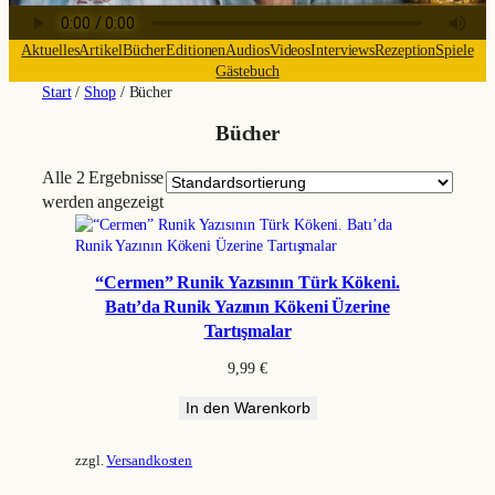
Aktuelles
Artikel
Bücher
Editionen
Audios
Videos
Interviews
Rezeption
Spiele
Gästebuch
Start
/
Shop
/ Bücher
Bücher
Alle 2 Ergebnisse
werden angezeigt
“Cermen” Runik Yazısının Türk Kökeni.
Batı’da Runik Yazının Kökeni Üzerine
Tartışmalar
9,99
€
In den Warenkorb
zzgl.
Versandkosten